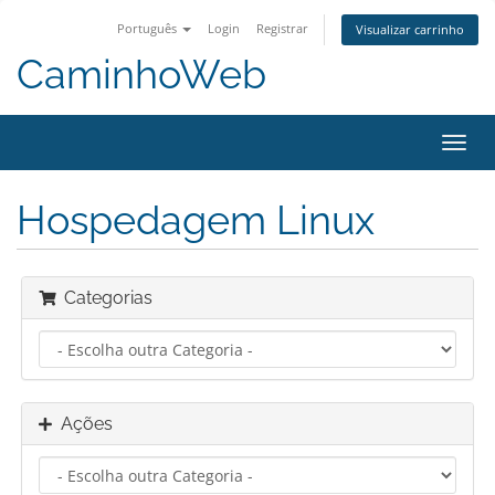
Português
Login
Registrar
Visualizar carrinho
CaminhoWeb
Alter
nave
Hospedagem Linux
Categorias
Ações