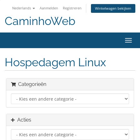
Nederlands
Aanmelden
Registreren
Winkelwagen bekijken
CaminhoWeb
Navig
in-/u
Hospedagem Linux
Categorieën
Acties