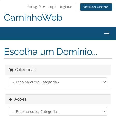
Português
Login
Registrar
Visualizar carrinho
CaminhoWeb
Alter
nave
Escolha um Domínio...
Categorias
Ações