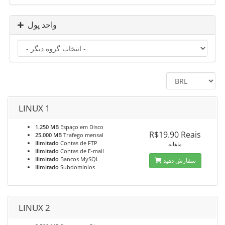
واحد پول
LINUX 1
1.250 MB
Espaço em Disco
R$19.90 Reais
25.000 MB
Trafego mensal
Ilimitado
Contas de FTP
ماهانه
Ilimitado
Contas de E-mail
Ilimitado
Bancos MySQL
سفارش دهید
Ilimitado
Subdomínios
LINUX 2