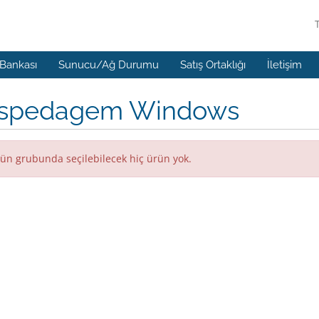
 Bankası
Sunucu/Ağ Durumu
Satış Ortaklığı
İletişim
spedagem Windows
ün grubunda seçilebilecek hiç ürün yok.