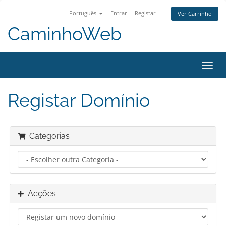
Português
Entrar
Registar
Ver Carrinho
CaminhoWeb
Alter
nave
Registar Domínio
Categorias
Acções