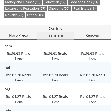
Money and Finance (18)
Education (12)
Food and Drink (14)
Leisure and Recreation (27)
Shopping (50)
Real Estate (18)
Novelty (27)
Other (208)
Domínio
Novo Preço
Transferir
Renovar
.com
R$89.93 Reais
R$89.93 Reais
R$89.93 Reais
1 Ano
1 Ano
1 Ano
.net
R$102.78 Reais
R$102.78 Reais
R$102.78 Reais
1 Ano
1 Ano
1 Ano
.org
R$104.27 Reais
R$104.27 Reais
R$104.27 Reais
1 Ano
1 Ano
1 Ano
.info