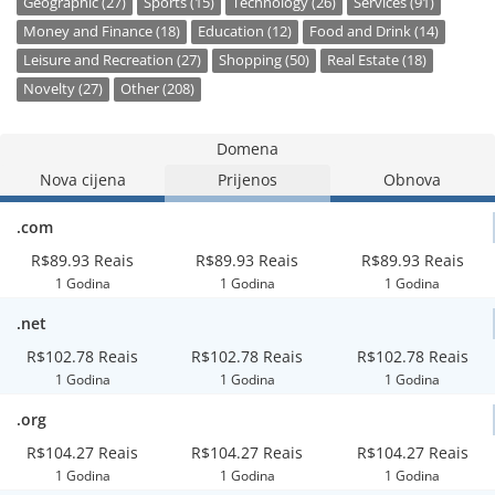
Geographic (27)
Sports (15)
Technology (26)
Services (91)
Money and Finance (18)
Education (12)
Food and Drink (14)
Leisure and Recreation (27)
Shopping (50)
Real Estate (18)
Novelty (27)
Other (208)
Domena
Nova cijena
Prijenos
Obnova
.com
R$89.93 Reais
R$89.93 Reais
R$89.93 Reais
1 Godina
1 Godina
1 Godina
.net
R$102.78 Reais
R$102.78 Reais
R$102.78 Reais
1 Godina
1 Godina
1 Godina
.org
R$104.27 Reais
R$104.27 Reais
R$104.27 Reais
1 Godina
1 Godina
1 Godina