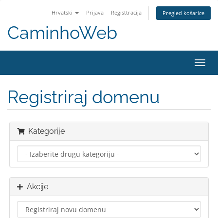
Hrvatski
Prijava
Registtracija
Pregled košarice
CaminhoWeb
Preba
navig
Registriraj domenu
Kategorije
Akcije