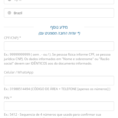
מידע נוסף
(שדות החובה מסומנים עם *)
CPF/CNPJ *
Ex.: 99999999999 ( sem . - ou / ). Se pessoa física informe CPF, se pessoa
jurídica CNPJ. Os dados informados em "Nome e sobrenome" ou "Razão
social" devem ser IDÊNTICOS aos do documento informado.
Celular / WhatsApp
Ex.: 31988514494 (CÓDIGO DE ÁREA + TELEFONE [apenas os números] )
PIN *
Ex.: 5412 - Sequencia de 4 números que usado para confirmar sua